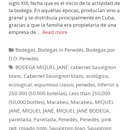
siglo XIX, fecha que es el inicio de la actividad de
la bodega. En aquellas épocas, producían vino a
granel y se distribuía principalmente en Cuba,
gracias a que la familia era propietaria de una
empresa de …
Read more
Bodegas
,
Bodegas in Penedés
,
Bodegas por
D.O. Penedés
BODEGA MIQUEL JANÉ
,
cabernet Sauvignon
blanc
,
Cabernet Sauvignon blanc
,
ecológica
,
ecological
,
espumoso classic penedes
,
Inferior a
250.000 (50.000 botellas)
,
Less than 250,000
(50,000 bottles)
,
Macabeu
,
Macabeu
,
MIQUEL
JANÉ
,
MIQUEL JANÉ
,
MIQUEL JANÉ BODEGA
,
parellada
,
Parellada
,
Penedés
,
Penedés
,
pink
red
,
rosado tinto
,
Sauvignon blan
,
Sauvignon