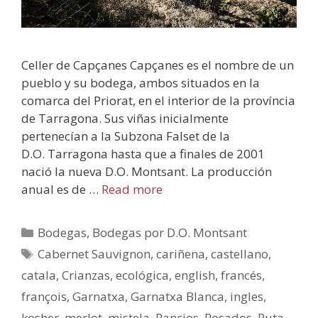
Celler de Capçanes Capçanes es el nombre de un
pueblo y su bodega, ambos situados en la
comarca del Priorat, en el interior de la província
de Tarragona. Sus viñas inicialmente
pertenecían a la Subzona Falset de la
D.O. Tarragona hasta que a finales de 2001
nació la nueva D.O. Montsant. La producción
anual es de …
Read more
Bodegas
,
Bodegas por D.O. Montsant
Cabernet Sauvignon
,
cariñena
,
castellano
,
catala
,
Crianzas
,
ecológica
,
english
,
francés
,
françois
,
Garnatxa
,
Garnatxa Blanca
,
ingles
,
kosher
,
merlot
,
mistela
,
Rancios
,
Rosados
,
Ruta