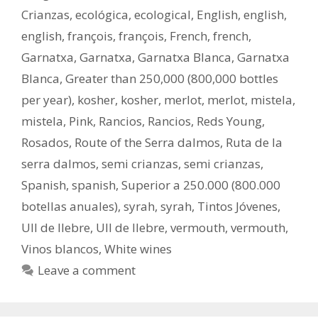
Crianzas
,
ecológica
,
ecological
,
English
,
english
,
english
,
françois
,
françois
,
French
,
french
,
Garnatxa
,
Garnatxa
,
Garnatxa Blanca
,
Garnatxa
Blanca
,
Greater than 250,000 (800,000 bottles
per year)
,
kosher
,
kosher
,
merlot
,
merlot
,
mistela
,
mistela
,
Pink
,
Rancios
,
Rancios
,
Reds Young
,
Rosados
,
Route of the Serra dalmos
,
Ruta de la
serra dalmos
,
semi crianzas
,
semi crianzas
,
Spanish
,
spanish
,
Superior a 250.000 (800.000
botellas anuales)
,
syrah
,
syrah
,
Tintos Jóvenes
,
Ull de llebre
,
Ull de llebre
,
vermouth
,
vermouth
,
Vinos blancos
,
White wines
Leave a comment