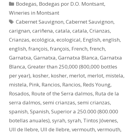
Bodegas
,
Bodegas por D.O. Montsant
,
Wineries in Montsant
Cabernet Sauvignon
,
Cabernet Sauvignon
,
carignan
,
cariñena
,
catala
,
catala
,
Crianzas
,
Crianzas
,
ecológica
,
ecological
,
English
,
english
,
english
,
françois
,
françois
,
French
,
french
,
Garnatxa
,
Garnatxa
,
Garnatxa Blanca
,
Garnatxa
Blanca
,
Greater than 250,000 (800,000 bottles
per year)
,
kosher
,
kosher
,
merlot
,
merlot
,
mistela
,
mistela
,
Pink
,
Rancios
,
Rancios
,
Reds Young
,
Rosados
,
Route of the Serra dalmos
,
Ruta de la
serra dalmos
,
semi crianzas
,
semi crianzas
,
spanish
,
Spanish
,
Superior a 250.000 (800.000
botellas anuales)
,
syrah
,
syrah
,
Tintos Jóvenes
,
Ull de llebre
,
Ull de llebre
,
vermouth
,
vermouth
,