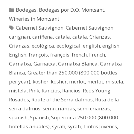
Bodegas
,
Bodegas por D.O. Montsant
,
Wineries in Montsant
Cabernet Sauvignon
,
Cabernet Sauvignon
,
carignan
,
cariñena
,
catala
,
catala
,
Crianzas
,
Crianzas
,
ecológica
,
ecological
,
english
,
english
,
English
,
françois
,
françois
,
french
,
French
,
Garnatxa
,
Garnatxa
,
Garnatxa Blanca
,
Garnatxa
Blanca
,
Greater than 250,000 (800,000 bottles
per year)
,
kosher
,
kosher
,
merlot
,
merlot
,
mistela
,
mistela
,
Pink
,
Rancios
,
Rancios
,
Reds Young
,
Rosados
,
Route of the Serra dalmos
,
Ruta de la
serra dalmos
,
semi crianzas
,
semi crianzas
,
spanish
,
Spanish
,
Superior a 250.000 (800.000
botellas anuales)
,
syrah
,
syrah
,
Tintos Jóvenes
,