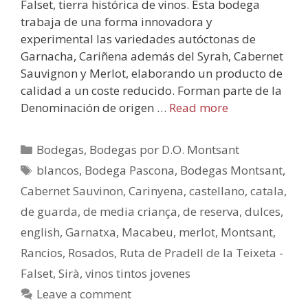
Falset, tierra histórica de vinos. Esta bodega
trabaja de una forma innovadora y
experimental las variedades autóctonas de
Garnacha, Cariñena además del Syrah, Cabernet
Sauvignon y Merlot, elaborando un producto de
calidad a un coste reducido. Forman parte de la
Denominación de origen …
Read more
Bodegas
,
Bodegas por D.O. Montsant
blancos
,
Bodega Pascona
,
Bodegas Montsant
,
Cabernet Sauvinon
,
Carinyena
,
castellano
,
catala
,
de guarda
,
de media criança
,
de reserva
,
dulces
,
english
,
Garnatxa
,
Macabeu
,
merlot
,
Montsant
,
Rancios
,
Rosados
,
Ruta de Pradell de la Teixeta -
Falset
,
Sirà
,
vinos tintos jovenes
Leave a comment