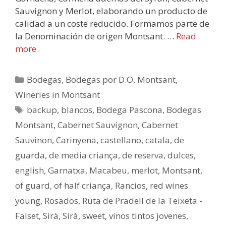
Sauvignon y Merlot, elaborando un producto de
calidad a un coste reducido. Formamos parte de
la Denominación de origen Montsant. …
Read
more
Bodegas
,
Bodegas por D.O. Montsant
,
Wineries in Montsant
backup
,
blancos
,
Bodega Pascona
,
Bodegas
Montsant
,
Cabernet Sauvignon
,
Cabernet
Sauvinon
,
Carinyena
,
castellano
,
catala
,
de
guarda
,
de media criança
,
de reserva
,
dulces
,
english
,
Garnatxa
,
Macabeu
,
merlot
,
Montsant
,
of guard
,
of half criança
,
Rancios
,
red wines
young
,
Rosados
,
Ruta de Pradell de la Teixeta -
Falset
,
Sirà
,
Sirà
,
sweet
,
vinos tintos jovenes
,