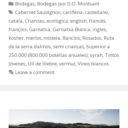
Bodegas
,
Bodegas por D.O. Montsant
Cabernet Sauvignon
,
cariñena
,
castellano
,
catala
,
Crianzas
,
ecológica
,
english
,
francés
,
françois
,
Garnatxa
,
Garnatxa Blanca
,
ingles
,
kosher
,
merlot
,
mistela
,
Rancios
,
Rosados
,
Ruta
de la serra dalmos
,
semi crianzas
,
Superior a
250.000 (800.000 botellas anuales)
,
syrah
,
Tintos
Jóvenes
,
Ull de lllebre
,
vermut
,
Vinos blancos
Leave a comment