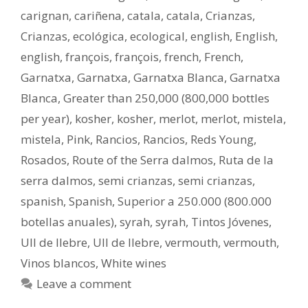
carignan
,
cariñena
,
catala
,
catala
,
Crianzas
,
Crianzas
,
ecológica
,
ecological
,
english
,
English
,
english
,
françois
,
françois
,
french
,
French
,
Garnatxa
,
Garnatxa
,
Garnatxa Blanca
,
Garnatxa
Blanca
,
Greater than 250,000 (800,000 bottles
per year)
,
kosher
,
kosher
,
merlot
,
merlot
,
mistela
,
mistela
,
Pink
,
Rancios
,
Rancios
,
Reds Young
,
Rosados
,
Route of the Serra dalmos
,
Ruta de la
serra dalmos
,
semi crianzas
,
semi crianzas
,
spanish
,
Spanish
,
Superior a 250.000 (800.000
botellas anuales)
,
syrah
,
syrah
,
Tintos Jóvenes
,
Ull de llebre
,
Ull de llebre
,
vermouth
,
vermouth
,
Vinos blancos
,
White wines
Leave a comment