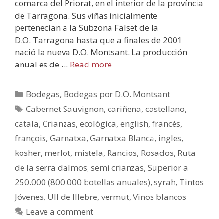
comarca del Priorat, en el interior de la província
de Tarragona. Sus viñas inicialmente
pertenecían a la Subzona Falset de la
D.O. Tarragona hasta que a finales de 2001
nació la nueva D.O. Montsant. La producción
anual es de …
Read more
Bodegas
,
Bodegas por D.O. Montsant
Cabernet Sauvignon
,
cariñena
,
castellano
,
catala
,
Crianzas
,
ecológica
,
english
,
francés
,
françois
,
Garnatxa
,
Garnatxa Blanca
,
ingles
,
kosher
,
merlot
,
mistela
,
Rancios
,
Rosados
,
Ruta
de la serra dalmos
,
semi crianzas
,
Superior a
250.000 (800.000 botellas anuales)
,
syrah
,
Tintos
Jóvenes
,
Ull de lllebre
,
vermut
,
Vinos blancos
Leave a comment