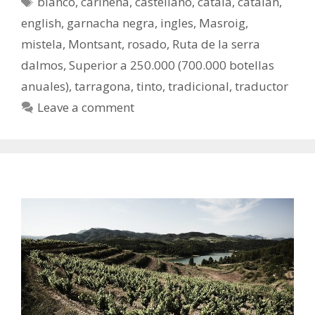
blanco
,
cariñena
,
castellano
,
catala
,
catalan
,
english
,
garnacha negra
,
ingles
,
Masroig
,
mistela
,
Montsant
,
rosado
,
Ruta de la serra
dalmos
,
Superior a 250.000 (700.000 botellas
anuales)
,
tarragona
,
tinto
,
tradicional
,
traductor
Leave a comment