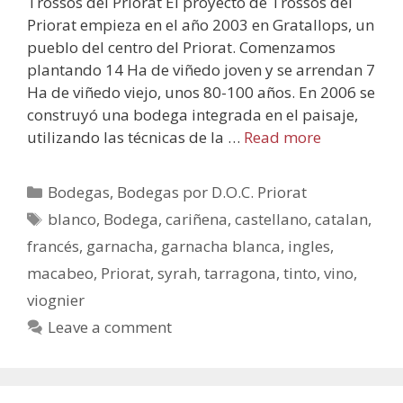
Trossos del Priorat El proyecto de Trossos del
Priorat empieza en el año 2003 en Gratallops, un
pueblo del centro del Priorat. Comenzamos
plantando 14 Ha de viñedo joven y se arrendan 7
Ha de viñedo viejo, unos 80-100 años. En 2006 se
construyó una bodega integrada en el paisaje,
utilizando las técnicas de la …
Read more
Bodegas
,
Bodegas por D.O.C. Priorat
blanco
,
Bodega
,
cariñena
,
castellano
,
catalan
,
francés
,
garnacha
,
garnacha blanca
,
ingles
,
macabeo
,
Priorat
,
syrah
,
tarragona
,
tinto
,
vino
,
viognier
Leave a comment