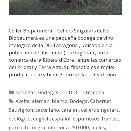
Celler Biopaumerà – Cellers Singulars Celler
Biopaumerà es una pequeña bodega de vino
ecológico de la DO Tarragona , ubicada en la
población de Rasquera ( Tarragona ) , en la
comarca de la Ribera d’Ebre , entre las comarcas
del Priorat y Terra Alta. Su filosofía es simple:
producir poco y bien. Priorizan la …
Read more
Bodegas
,
Bodegas por D.O. Tarragona
Aceite
,
aleman
,
blanco
,
Bodega
,
Cabernet
Sauvignon
,
castellano
,
catalan
,
cellers singulars
,
ecológico
,
english
,
español
,
espumosos
,
francés
,
garnacha negra
,
inferior a 250.000
,
ingles
,