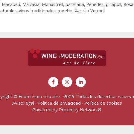
,
Macabeu
,
Malvasia
,
Monastrell
,
parellada
,
Penedés
,
picapoll
,
Rosa
naturales
,
vinos tradicionales
,
xarel·lo
,
Xarel·lo Vermell
yright © Enoturismo a tu aire · 2026 Todos los derechos reserv
Aviso legal
·
Política de privacidad
·
Política de cookies
Powered by
Proximity Network
®
Designed by Joel Cantero