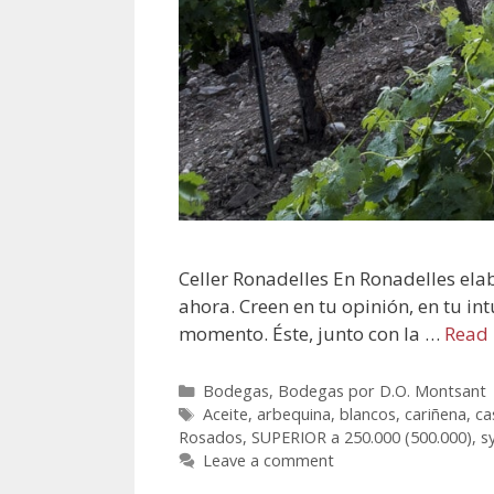
Celler Ronadelles En Ronadelles ela
ahora. Creen en tu opinión, en tu int
momento. Éste, junto con la …
Read
Bodegas
,
Bodegas por D.O. Montsant
Aceite
,
arbequina
,
blancos
,
cariñena
,
ca
Rosados
,
SUPERIOR a 250.000 (500.000)
,
s
Leave a comment