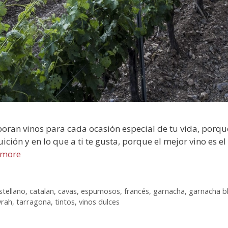
boran vinos para cada ocasión especial de tu vida, porqu
uición y en lo que a ti te gusta, porque el mejor vino es e
 more
stellano
,
catalan
,
cavas
,
espumosos
,
francés
,
garnacha
,
garnacha b
yrah
,
tarragona
,
tintos
,
vinos dulces