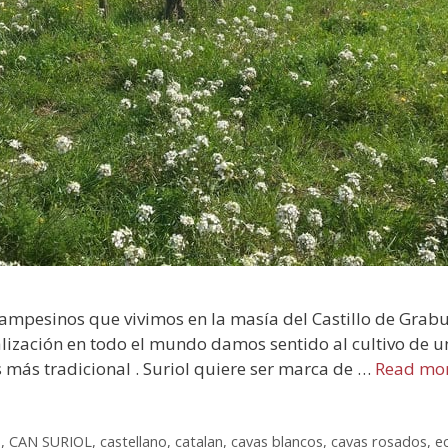
ampesinos que vivimos en la masía del Castillo de Grabuac
alización en todo el mundo damos sentido al cultivo de u
s más tradicional . Suriol quiere ser marca de …
Read mo
s
,
CAN SURIOL
,
castellano
,
catalan
,
cavas blancos
,
cavas rosados
,
e