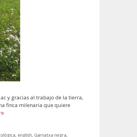
 y gracias al trabajo de la tierra,
na finca milenaria que quiere
re
cológica
,
english
,
Garnatxa negra
,