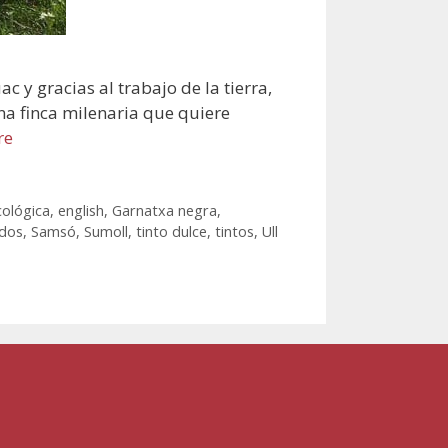
 y gracias al trabajo de la tierra,
na finca milenaria que quiere
re
cológica
,
english
,
Garnatxa negra
,
dos
,
Samsó
,
Sumoll
,
tinto dulce
,
tintos
,
Ull