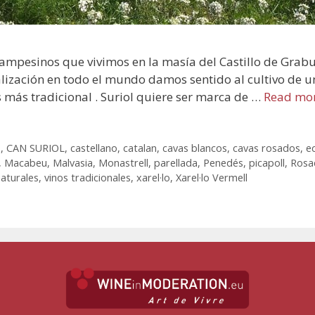
ampesinos que vivimos en la masía del Castillo de Grabuac
alización en todo el mundo damos sentido al cultivo de u
s más tradicional . Suriol quiere ser marca de …
Read mo
s
,
CAN SURIOL
,
castellano
,
catalan
,
cavas blancos
,
cavas rosados
,
e
,
Macabeu
,
Malvasia
,
Monastrell
,
parellada
,
Penedés
,
picapoll
,
Rosa
naturales
,
vinos tradicionales
,
xarel·lo
,
Xarel·lo Vermell