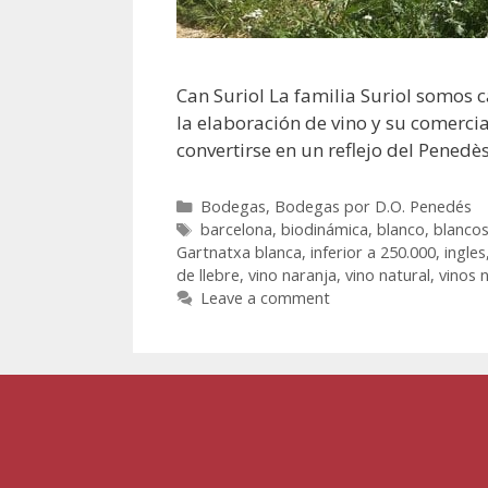
Can Suriol La familia Suriol somos c
la elaboración de vino y su comerci
convertirse en un reflejo del Penedè
Bodegas
,
Bodegas por D.O. Penedés
barcelona
,
biodinámica
,
blanco
,
blanco
Gartnatxa blanca
,
inferior a 250.000
,
ingles
de llebre
,
vino naranja
,
vino natural
,
vinos 
Leave a comment