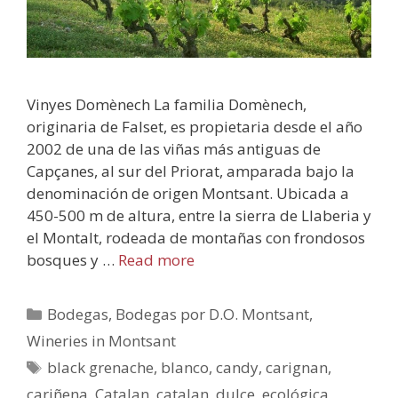
Vinyes Domènech La familia Domènech,
originaria de Falset, es propietaria desde el año
2002 de una de las viñas más antiguas de
Capçanes, al sur del Priorat, amparada bajo la
denominación de origen Montsant. Ubicada a
450-500 m de altura, entre la sierra de Llaberia y
el Montalt, rodeada de montañas con frondosos
bosques y …
Read more
Bodegas
,
Bodegas por D.O. Montsant
,
Wineries in Montsant
black grenache
,
blanco
,
candy
,
carignan
,
cariñena
,
Catalan
,
catalan
,
dulce
,
ecológica
,