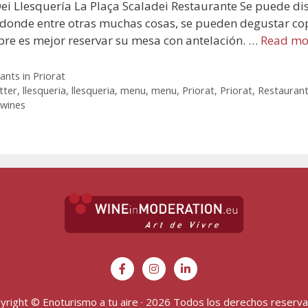
Dei Llesquería La Plaça Scaladei Restaurante Se puede dis
 donde entre otras muchas cosas, se pueden degustar cop
mpre es mejor reservar su mesa con antelación. …
Read mo
ants in Priorat
tter
,
llesqueria
,
llesqueria
,
menu
,
menu
,
Priorat
,
Priorat
,
Restauran
wines
yright © Enoturismo a tu aire · 2026 Todos los derechos reserv