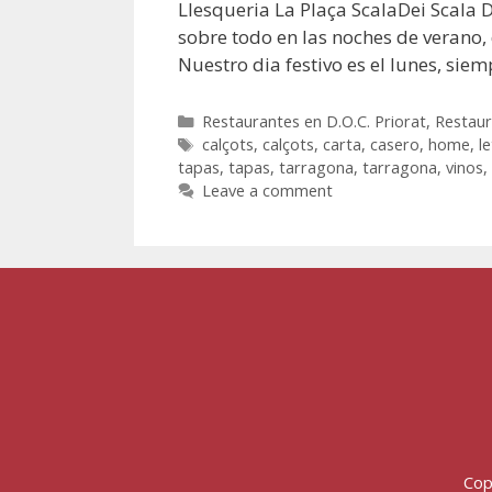
Llesqueria La Plaça ScalaDei Scala 
sobre todo en las noches de verano,
Nuestro dia festivo es el lunes, sie
Restaurantes en D.O.C. Priorat
,
Restaur
calçots
,
calçots
,
carta
,
casero
,
home
,
le
tapas
,
tapas
,
tarragona
,
tarragona
,
vinos
,
Leave a comment
Cop