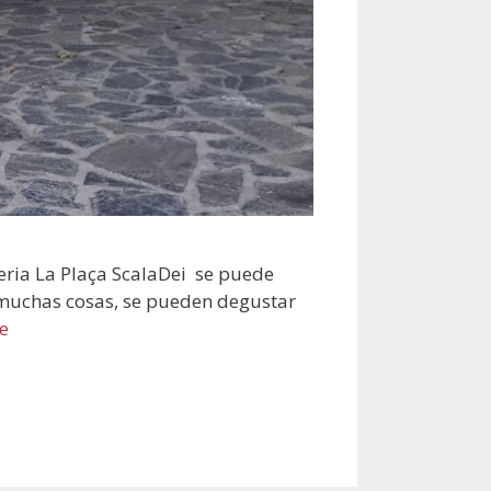
ueria La Plaça ScalaDei se puede
s muchas cosas, se pueden degustar
e