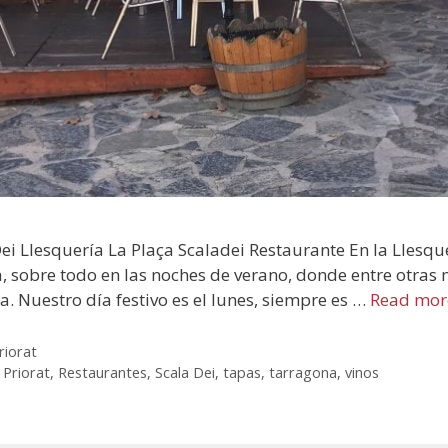
Dei Llesquería La Plaça Scaladei Restaurante En la Llesq
a, sobre todo en las noches de verano, donde entre otra
a. Nuestro día festivo es el lunes, siempre es …
Read mor
riorat
,
Priorat
,
Restaurantes
,
Scala Dei
,
tapas
,
tarragona
,
vinos